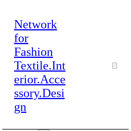
Zum
Inhalt
Network
springen
for
Fashion
Textile.Int
erior.Acce
ssory.Desi
gn