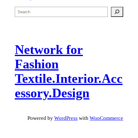
S
e
a
r
c
Network for
h
Fashion
Textile.Interior.Acc
essory.Design
Powered by
WordPress
with
WooCommerce