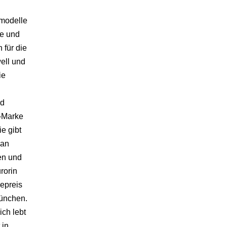
modelle
re und
 für die
ell und
ie
nd
-Marke
e gibt
 an
en und
urorin
epreis
ünchen.
ich lebt
 in