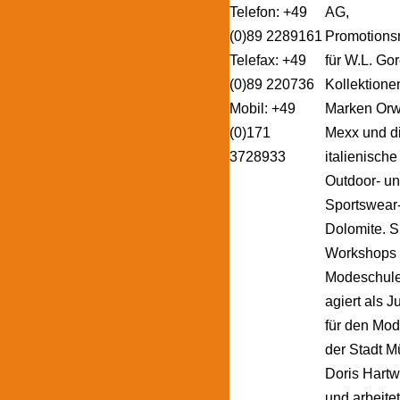
Telefon: +49
AG,
(0)89 2289161
Promotions
Telefax: +49
für W.L. Go
(0)89 220736
Kollektionen
Mobil: +49
Marken Orw
(0)171
Mexx und d
3728933
italienische
Outdoor- u
Sportswear
Dolomite. Si
Workshops
Modeschul
agiert als J
für den Mod
der Stadt M
Doris Hartw
und arbeitet