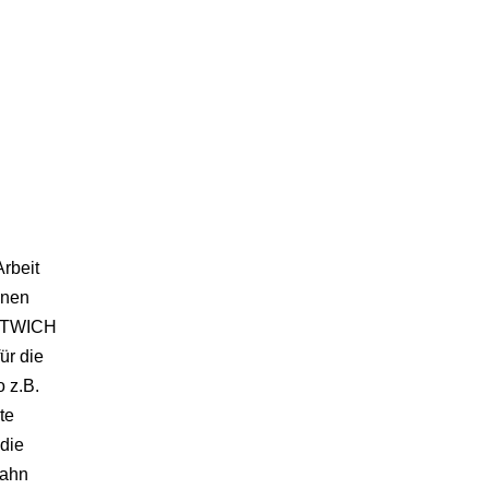
rbeit
enen
RTWICH
für die
o z.B.
te
 die
Bahn