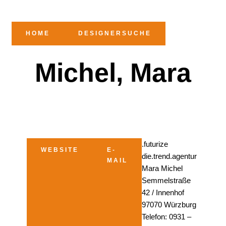
HOME
DESIGNERSUCHE
Michel, Mara
.futurize
WEBSITE
E-
die.trend.agentur
MAIL
Mara Michel
Semmelstraße
42 / Innenhof
97070 Würzburg
Telefon: 0931 –