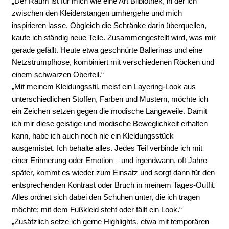
„Der Raum ist für mich wie eine Art Bilbiothek, in der ich
zwischen den Kleiderstangen umhergehe und mich
inspirieren lasse. Obgleich die Schränke darin überquellen,
kaufe ich ständig neue Teile. Zusammengestellt wird, was mir
gerade gefällt. Heute etwa geschnürte Ballerinas und eine
Netzstrumpfhose, kombiniert mit verschiedenen Röcken und
einem schwarzen Oberteil.“
„Mit meinem Kleidungsstil, meist ein Layering-Look aus
unterschiedlichen Stoffen, Farben und Mustern, möchte ich
ein Zeichen setzen gegen die modische Langeweile. Damit
ich mir diese geistige und modische Beweglichkeit erhalten
kann, habe ich auch noch nie ein Kleldungsstück
ausgemistet. Ich behalte alles. Jedes Teil verbinde ich mit
einer Erinnerung oder Emotion – und irgendwann, oft Jahre
später, kommt es wieder zum Einsatz und sorgt dann für den
entsprechenden Kontrast oder Bruch in meinem Tages-Outfit.
Alles ordnet sich dabei den Schuhen unter, die ich tragen
möchte; mit dem Fußkleid steht oder fällt ein Look.“
„Zusätzlich setze ich gerne Highlights, etwa mit temporären