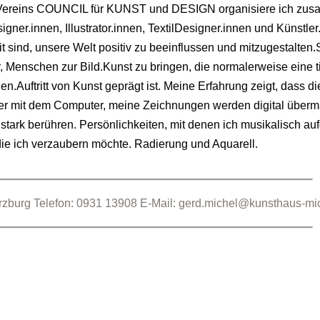
gen Vereins COUNCIL für KUNST und DESIGN organisiere ich z
nnen, Illustrator.innen, TextilDesigner.innen und Künstler.i
 sind, unsere Welt positiv zu beeinflussen und mitzugestalte
 Menschen zur Bild.Kunst zu bringen, die normalerweise eine ti
ftritt von Kunst geprägt ist. Meine Erfahrung zeigt, dass dies
weiter mit dem Computer, meine Zeichnungen werden digital überm
tark berühren. Persönlichkeiten, mit denen ich musikalisch au
die ich verzaubern möchte. Radierung und Aquarell.
rg Telefon: 0931 13908 E-Mail: gerd.michel@kunsthaus-mic