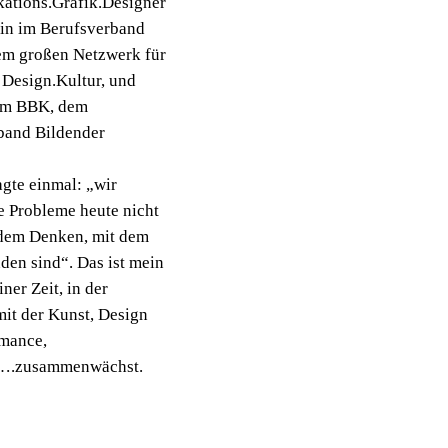
tions.Grafik.Designer
bin im Berufsverband
 großen Netzwerk für
Design.Kultur, und
 im BBK, dem
band Bildender
agte einmal: „wir
e Probleme heute nicht
 dem Denken, mit dem
nden sind“. Das ist mein
ner Zeit, in der
mit der Kunst, Design
rmance,
usammenwächst.