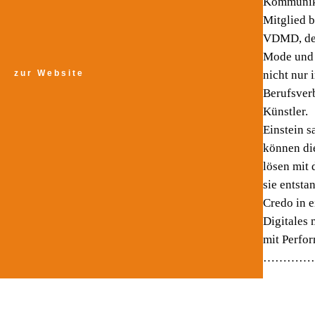
Kommunika
Mitglied 
VDMD, dem
Mode und 
nicht nur
zur Website
Berufsver
Künstler.
Einstein s
können di
lösen mit
sie entsta
Credo in ei
Digitales 
mit Perfo
…………….z