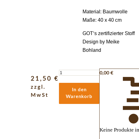
Material: Baumwolle
Maße: 40 x 40 cm
GOT‘s zertifizierter Stoff
Design by Meike
Bohland
Kollektion
0,00
€
21,50
€
Black
zzgl.
&
In den
MwSt
White
Warenkorb
-
Black
Menge
Keine Produkte i